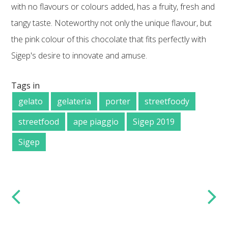
with no flavours or colours added, has a fruity, fresh and
tangy taste. Noteworthy not only the unique flavour, but
the pink colour of this chocolate that fits perfectly with
Sigep's desire to innovate and amuse.
Tags in
gelato
gelateria
porter
streetfoody
streetfood
ape piaggio
Sigep 2019
Sigep