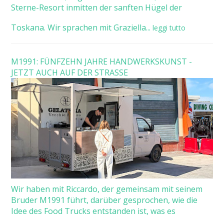
Sterne-Resort inmitten der sanften Hügel der
Toskana. Wir sprachen mit Graziella...
leggi tutto
M1991: FÜNFZEHN JAHRE HANDWERKSKUNST -
JETZT AUCH AUF DER STRASSE
Wir haben mit Riccardo, der gemeinsam mit seinem
Bruder M1991 führt, darüber gesprochen, wie die
Idee des Food Trucks entstanden ist, was es