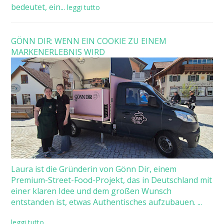
bedeutet, ein...
leggi tutto
GÖNN DIR: WENN EIN COOKIE ZU EINEM
MARKENERLEBNIS WIRD
Laura ist die Gründerin von Gönn Dir, einem
Premium-Street-Food-Projekt, das in Deutschland mit
einer klaren Idee und dem großen Wunsch
entstanden ist, etwas Authentisches aufzubauen. ...
leggi tutto