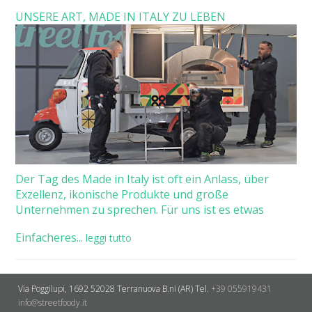
UNSERE ART, MADE IN ITALY ZU LEBEN
Der Tag des Made in Italy ist oft ein Anlass, über
Exzellenz, ikonische Produkte und große
Unternehmen zu sprechen. Für uns ist es etwas
Einfacheres...
leggi tutto
Via Poggilupi, 1692
52028 Terranuova B.ni (AR)
Tel.
+39 055919431
info@streetfoody.it