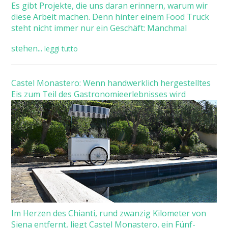
Es gibt Projekte, die uns daran erinnern, warum wir
diese Arbeit machen. Denn hinter einem Food Truck
steht nicht immer nur ein Geschäft: Manchmal
stehen...
leggi tutto
Castel Monastero: Wenn handwerklich hergestelltes
Eis zum Teil des Gastronomieerlebnisses wird
Im Herzen des Chianti, rund zwanzig Kilometer von
Siena entfernt, liegt Castel Monastero, ein Fünf-