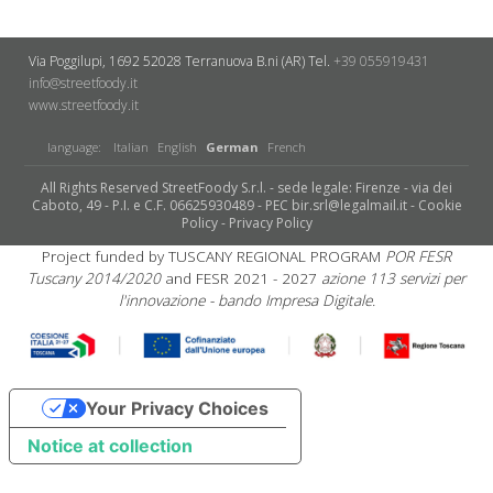
Via Poggilupi, 1692
52028 Terranuova B.ni (AR)
Tel.
+39 055919431
info@streetfoody.it
www.streetfoody.it
language:
Italian
English
German
French
All Rights Reserved StreetFoody S.r.l. - sede legale: Firenze - via dei
Caboto, 49 - P.I. e C.F. 06625930489 - PEC bir.srl@legalmail.it -
Cookie
Policy
-
Privacy Policy
Project funded by TUSCANY REGIONAL PROGRAM
POR FESR
Tuscany 2014/2020
and FESR 2021 - 2027
azione 113 servizi per
l'innovazione - bando Impresa Digitale.
Your Privacy Choices
Notice at collection