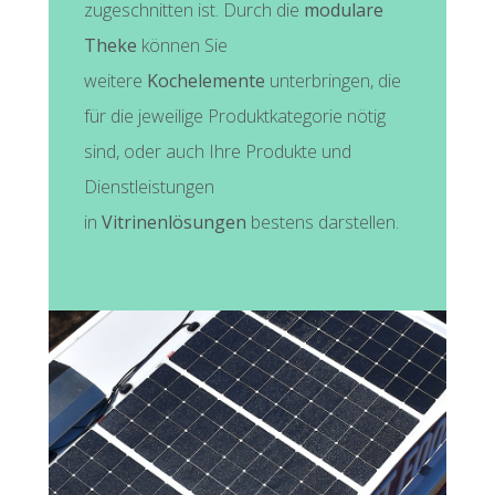
zugeschnitten ist. Durch die
modulare
Theke
können Sie
weitere
Kochelemente
unterbringen, die
für die jeweilige Produktkategorie nötig
sind, oder auch Ihre Produkte und
Dienstleistungen
in
Vitrinenlösungen
bestens darstellen.