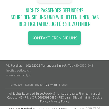
NICHTS PASSENDES GEFUNDEN?
SCHREIBEN SIE UNS UND WIR HELFEN IHNEN, DAS
RICHTIGE FAHRZEUG FÜR SIE ZU FINDEN
KONTAKTIEREN SIE UNS
Via Poggilupi, 1692
52028 Terranuova B.ni (AR)
Tel.
+39 055919431
info@streetfoody.it
www.streetfoody.it
language:
Italian
English
German
French
All Rights Reserved StreetFoody S.r.l. - sede legale: Firenze - via dei
Caboto, 49 - P.I. e C.F. 06625930489 - PEC bir.srl@legalmail.it -
Cookie
Policy
-
Privacy Policy
Project funded by TUSCANY REGIONAL PROGRAM
POR FESR