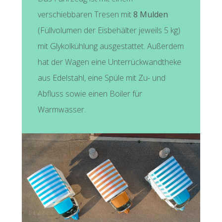
verschiebbaren Tresen mit
8 Mulden
(Füllvolumen der Eisbehälter jeweils 5 kg)
mit Glykolkühlung ausgestattet. Außerdem
hat der Wagen eine Unterrückwandtheke
aus Edelstahl, eine Spüle mit Zu- und
Abfluss sowie einen Boiler für
Warmwasser.