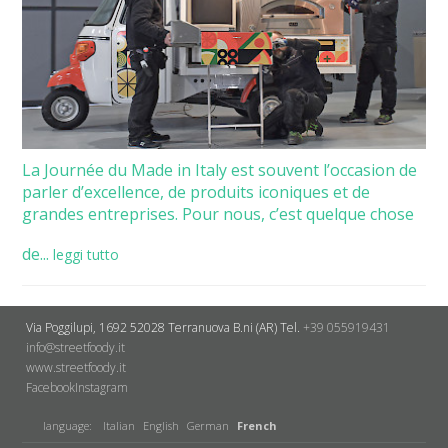
La Journée du Made in Italy est souvent l’occasion de
parler d’excellence, de produits iconiques et de
grandes entreprises. Pour nous, c’est quelque chose
de...
leggi tutto
Via Poggilupi, 1692
52028 Terranuova B.ni (AR)
Tel.
+39 055919431
info@streetfoody.it
www.streetfoody.it
Facebook
​Instagram
language:
Italian
English
German
French