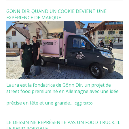
GÖNN DIR: QUAND UN COOKIE DEVIENT UNE
EXPÉRIENCE DE MARQUE
Laura est la fondatrice de Gönn Dir, un projet de
street food premium né en Allemagne avec une idée
précise en tête et une grande...
leggi tutto
LE DESSIN NE REPRÉSENTE PAS UN FOOD TRUCK. IL
LE REND POSSIBLE.