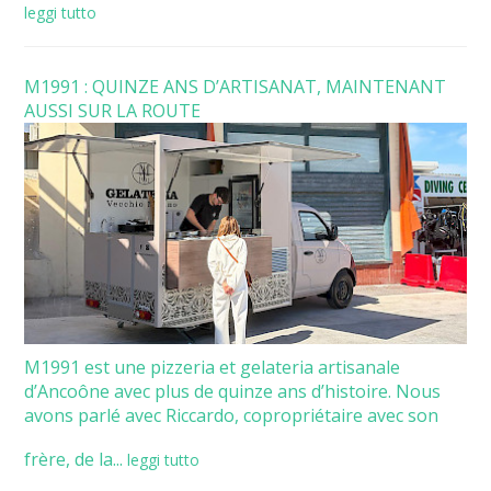
leggi tutto
M1991 : QUINZE ANS D’ARTISANAT, MAINTENANT
AUSSI SUR LA ROUTE
M1991 est une pizzeria et gelateria artisanale
d’Ancoône avec plus de quinze ans d’histoire. Nous
avons parlé avec Riccardo, copropriétaire avec son
frère, de la...
leggi tutto