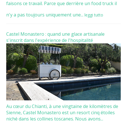
faisons ce travail. Parce que derrière un food truck il
n'y a pas toujours uniquement une...
leggi tutto
Castel Monastero : quand une glace artisanale
s'inscrit dans l'expérience de l'hospitalité
Au cœur du Chianti, à une vingtaine de kilomètres de
Sienne, Castel Monastero est un resort cinq étoiles
niché dans les collines toscanes. Nous avons...