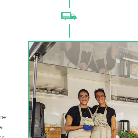
une
ce
ion