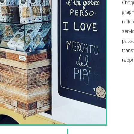
Chaqu
graph
reflé
servi
passa
trans
rappr