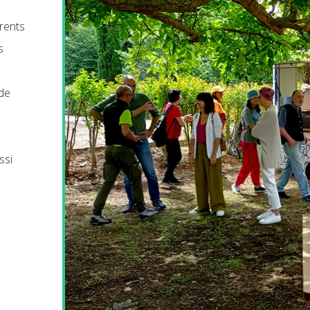
érents
s
 de
ssi