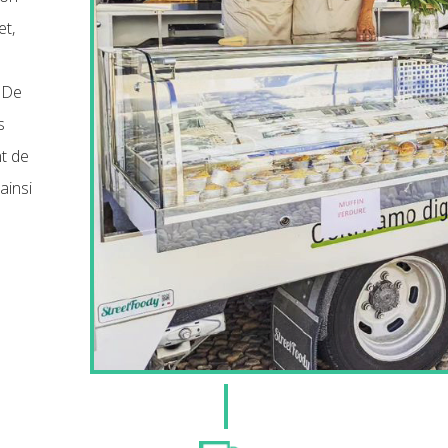
et,
. De
s
nt de
ainsi