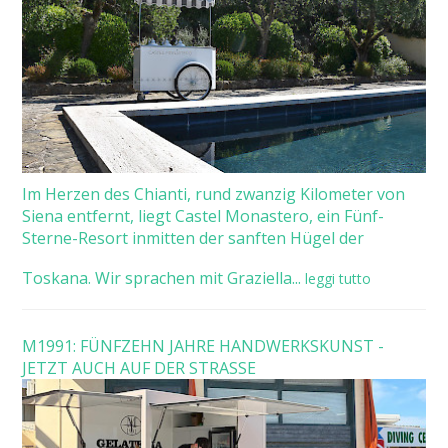
Im Herzen des Chianti, rund zwanzig Kilometer von
Siena entfernt, liegt Castel Monastero, ein Fünf-
Sterne-Resort inmitten der sanften Hügel der
Toskana. Wir sprachen mit Graziella...
leggi tutto
M1991: FÜNFZEHN JAHRE HANDWERKSKUNST -
JETZT AUCH AUF DER STRASSE