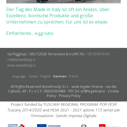
Der Tag des Made in Italy ist oft ein Anlass, über
Exzellenz, ikonische Produkte und große
Unternehmen zu sprechen. Für uns ist es etwas
Einfacheres...
leggi tutto
Via Poggilupi, 1692
52028 Terranuova B.ni (AR)
Tel.
+39 055919431
info@streetfoody.it
www.streetfoody.it
language:
Italian
English
German
French
All Rights Reserved StreetFoody S.r.l. - sede legale: Firenze - via dei
Caboto, 49 - P.I. e C.F. 06625930489 - PEC bir.srl@legalmail.it -
Cookie
Policy
-
Privacy Policy
Project funded by TUSCANY REGIONAL PROGRAM
POR FESR
Tuscany 2014/2020
and FESR 2021 - 2027
azione 113 servizi per
l'innovazione - bando Impresa Digitale.