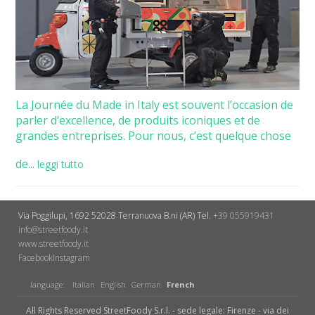
La Journée du Made in Italy est souvent l’occasion de
parler d’excellence, de produits iconiques et de
grandes entreprises. Pour nous, c’est quelque chose
de...
leggi tutto
Via Poggilupi, 1692
52028 Terranuova B.ni (AR)
Tel.
+39 055919431
info@streetfoody.it
www.streetfoody.it
Facebook
​Instagram
language:
Italian
English
German
French
All Rights Reserved StreetFoody S.r.l. - sede legale: Firenze - via dei