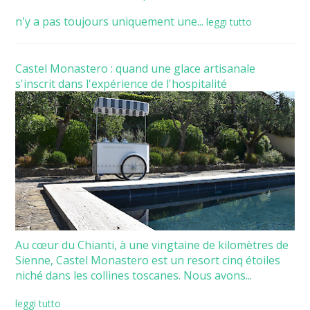
n'y a pas toujours uniquement une...
leggi tutto
Castel Monastero : quand une glace artisanale
s'inscrit dans l'expérience de l'hospitalité
Au cœur du Chianti, à une vingtaine de kilomètres de
Sienne, Castel Monastero est un resort cinq étoiles
niché dans les collines toscanes. Nous avons...
leggi tutto