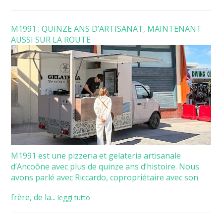
M1991 : QUINZE ANS D’ARTISANAT, MAINTENANT
AUSSI SUR LA ROUTE
M1991 est une pizzeria et gelateria artisanale
d’Ancoône avec plus de quinze ans d’histoire. Nous
avons parlé avec Riccardo, copropriétaire avec son
frère, de la...
leggi tutto