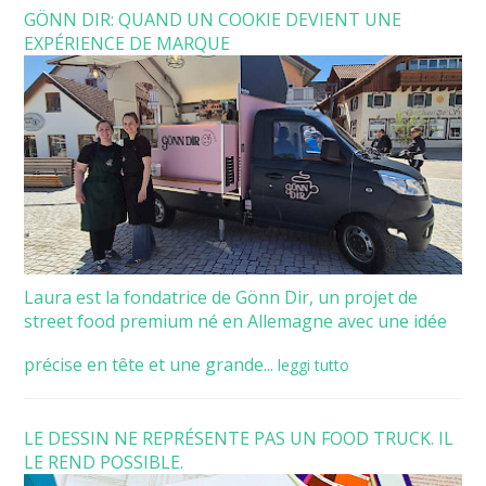
GÖNN DIR: QUAND UN COOKIE DEVIENT UNE
EXPÉRIENCE DE MARQUE
Laura est la fondatrice de Gönn Dir, un projet de
street food premium né en Allemagne avec une idée
précise en tête et une grande...
leggi tutto
LE DESSIN NE REPRÉSENTE PAS UN FOOD TRUCK. IL
LE REND POSSIBLE.