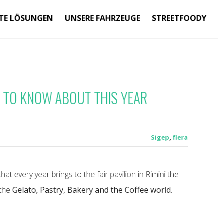
TE LÖSUNGEN
UNSERE FAHRZEUGE
STREETFOODY
D TO KNOW ABOUT THIS YEAR
Sigep
,
fiera
hat every year brings to the fair pavilion in Rimini the
 the
Gelato, Pastry, Bakery and the Coffee world
.