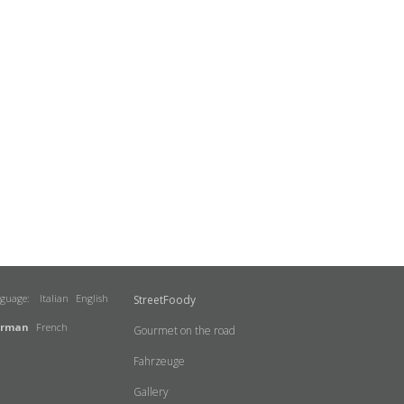
nguage:
Italian
English
StreetFoody
rman
French
Gourmet on the road
Fahrzeuge
Gallery