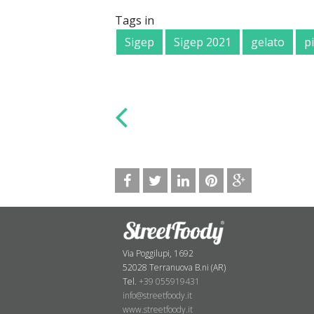
Tags in
Sigep
Sigep 2021
gelato
p
Via Poggilupi, 1692
52028 Terranuova B.ni (AR)
Tel.
+39 055919431
info@streetfoody.it
www.streetfoody.it