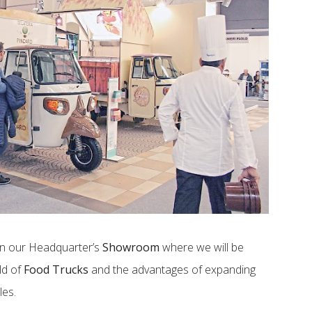
hin our Headquarter’s
Showroom
where we will be
ld of
Food Trucks
and the advantages of expanding
les.