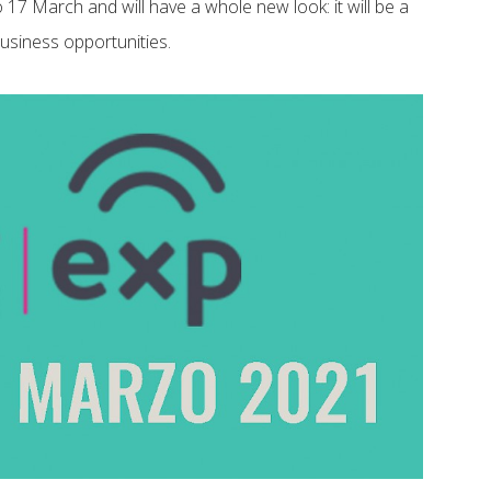
to 17 March and will have a whole new look: it will be a
business opportunities.