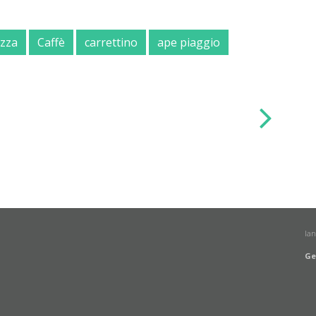
izza
Caffè
carrettino
ape piaggio
la
Ge