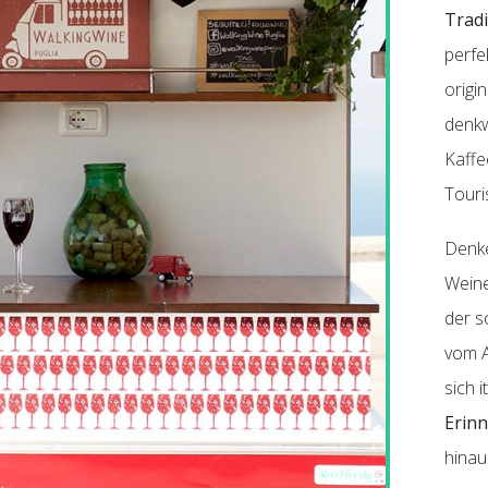
Tradi
perfe
origi
denkw
Kaffe
Touri
Denke
Weine
der s
vom A
sich 
Erin
hinau