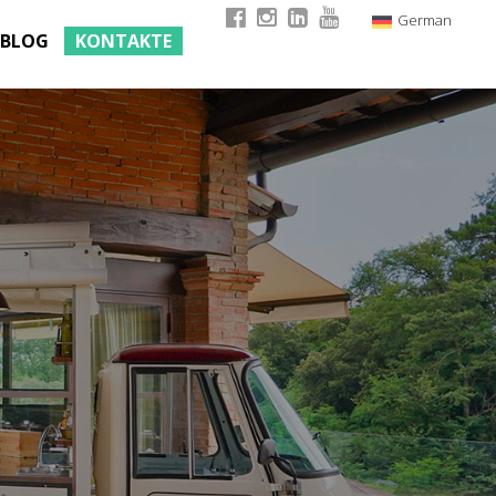
German
BLOG
KONTAKTE
Italian
English
French