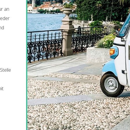
ur an
jeder
nd
Stelle
it