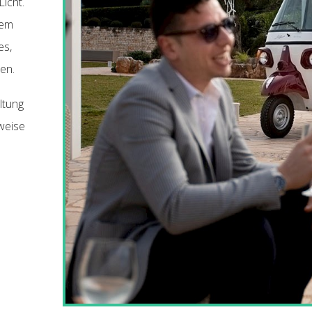
Licht.
rem
es,
ten.
ltung
sweise