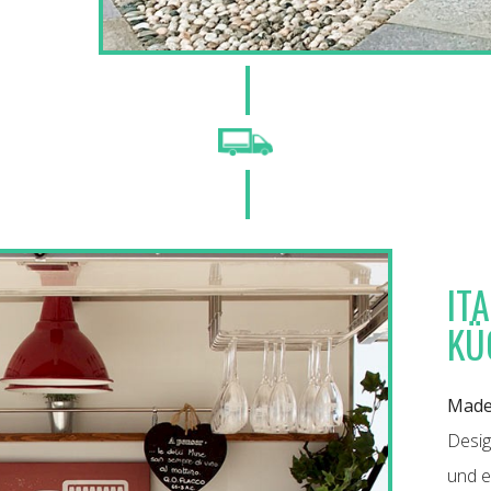
IT
KÜ
Made 
Desig
und e