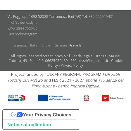
Via Poggilupi, 1692
52028 Terranuova B.ni (AR)
Tel.
+39 055919431
info@streetfoody.it
www.streetfoody.it
Facebook
​Instagram
language:
Italian
English
German
French
All Rights Reserved StreetFoody S.r.l. - sede legale: Firenze - via dei
Caboto, 49 - P.I. e C.F. 06625930489 - PEC bir.srl@legalmail.it -
Cookie
Policy
-
Privacy Policy
Project funded by TUSCANY REGIONAL PROGRAM
POR FESR
Tuscany 2014/2020
and FESR 2021 - 2027
azione 113 servizi per
l'innovazione - bando Impresa Digitale.
Your Privacy Choices
Notice at collection