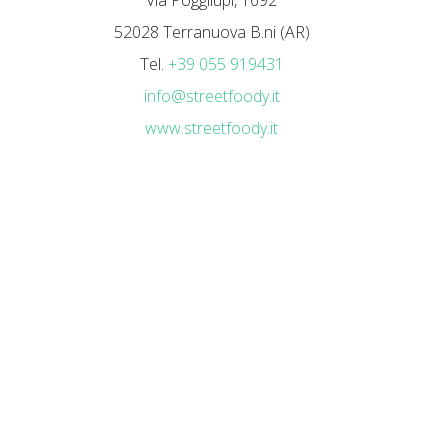
Via Poggilupi, 1692
52028 Terranuova B.ni (AR)
Tel.
+39 055 919431
info@streetfoody.it
www.streetfoody.it