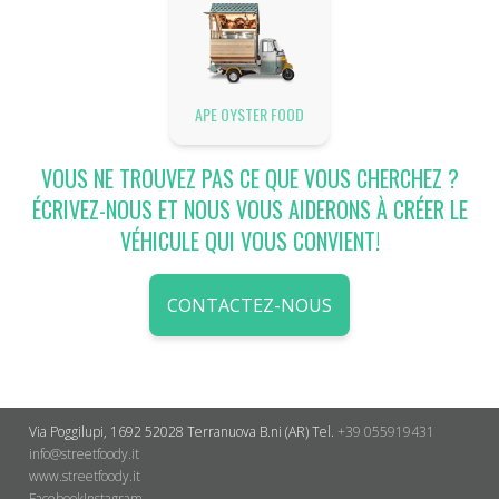
APE OYSTER FOOD
VOUS NE TROUVEZ PAS CE QUE VOUS CHERCHEZ ?
ÉCRIVEZ-NOUS ET NOUS VOUS AIDERONS À CRÉER LE
VÉHICULE QUI VOUS CONVIENT!
CONTACTEZ-NOUS
Via Poggilupi, 1692
52028 Terranuova B.ni (AR)
Tel.
+39 055919431
info@streetfoody.it
www.streetfoody.it
Facebook
​Instagram