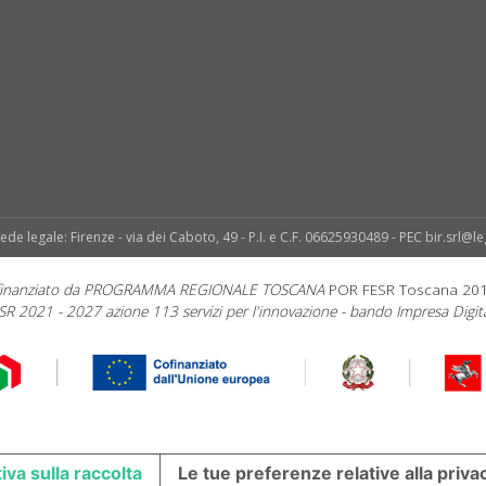
sede legale: Firenze - via dei Caboto, 49 - P.I. e C.F. 06625930489 - PEC bir.srl@le
 finanziato da PROGRAMMA REGIONALE TOSCANA
POR FESR Toscana 20
SR 2021 - 2027 azione 113 servizi per l'innovazione - bando Impresa Digita
iva sulla raccolta
Le tue preferenze relative alla priva