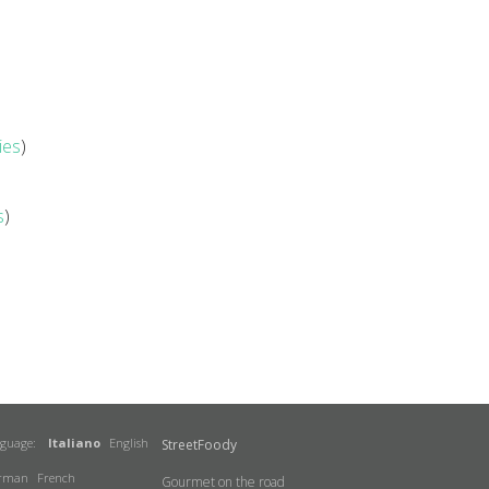
ies
)
s
)
nguage:
Italiano
English
StreetFoody
rman
French
Gourmet on the road