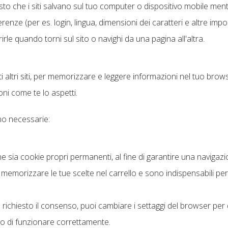
sto che i siti salvano sul tuo computer o dispositivo mobile mentre 
erenze (per es. login, lingua, dimensioni dei caratteri e altre impo
le quando torni sul sito o navighi da una pagina all'altra.
ti altri siti, per memorizzare e leggere informazioni nel tuo br
oni come te lo aspetti.
no necessarie:
ne sia cookie propri permanenti, al fine di garantire una navigazio
memorizzare le tue scelte nel carrello e sono indispensabili per
 richiesto il consenso, puoi cambiare i settaggi del browser per 
to di funzionare correttamente.