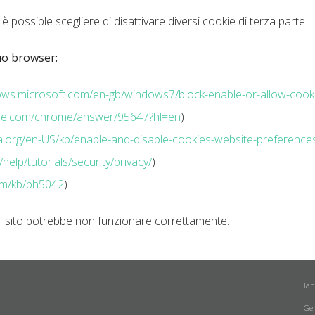
è possible scegliere di disattivare diversi cookie di terza parte.
tuo browser:
dows.microsoft.com/en-gb/windows7/block-enable-or-allow-cook
ogle.com/chrome/answer/95647?hl=en
)
lla.org/en-US/kb/enable-and-disable-cookies-website-preference
elp/tutorials/security/privacy/
)
com/kb/ph5042
)
 il sito potrebbe non funzionare correttamente.
la
Ge