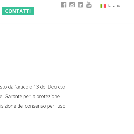
Italiano
CONTATTI
English
German
French
isto dall'articolo 13 del Decreto
del Garante per la protezione
quisizione del consenso per l'uso