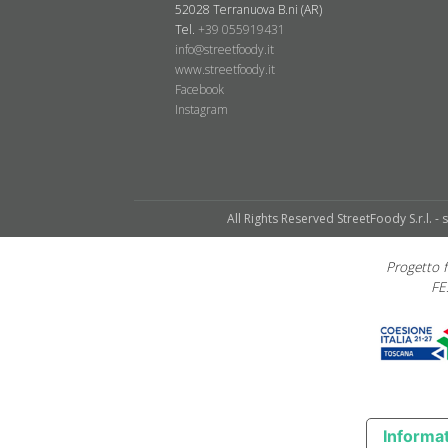
52028 Terranuova B.ni (AR)
Tel.
+39 055919431
info@streetfoody.it
www.streetfoody.it
Facebook
​Instagram
All Rights Reserved StreetFoody S.r.l. - 
Progetto
FE
Informat