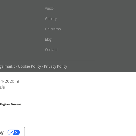
Veicoli
Gallery
Chi siamo
Blog
Contatti
galmail.it -
Cookie Policy
-
Privacy Policy
14/2020
e
le.
cy