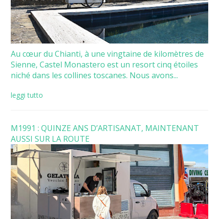
Au cœur du Chianti, à une vingtaine de kilomètres de
Sienne, Castel Monastero est un resort cinq étoiles
niché dans les collines toscanes. Nous avons...
leggi tutto
M1991 : QUINZE ANS D’ARTISANAT, MAINTENANT
AUSSI SUR LA ROUTE