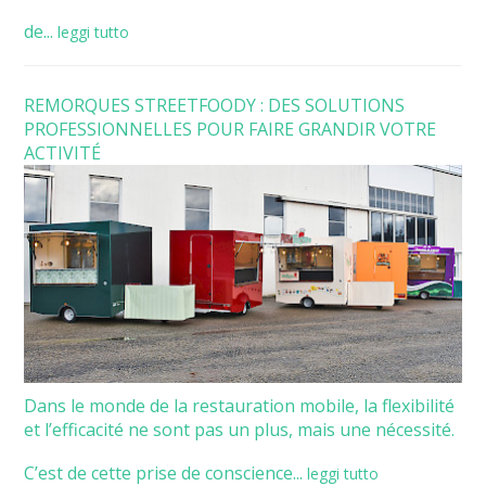
de...
leggi tutto
REMORQUES STREETFOODY : DES SOLUTIONS
PROFESSIONNELLES POUR FAIRE GRANDIR VOTRE
ACTIVITÉ
Dans le monde de la restauration mobile, la flexibilité
et l’efficacité ne sont pas un plus, mais une nécessité.
C’est de cette prise de conscience...
leggi tutto