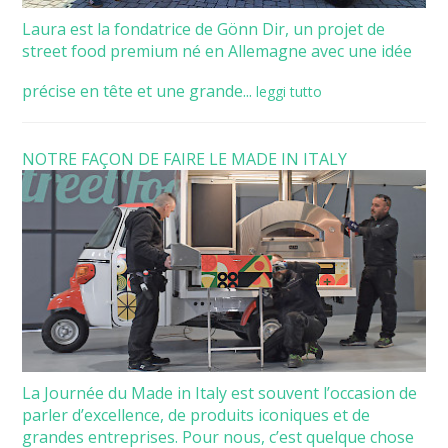
Laura est la fondatrice de Gönn Dir, un projet de
street food premium né en Allemagne avec une idée
précise en tête et une grande...
leggi tutto
NOTRE FAÇON DE FAIRE LE MADE IN ITALY
La Journée du Made in Italy est souvent l’occasion de
parler d’excellence, de produits iconiques et de
grandes entreprises. Pour nous, c’est quelque chose