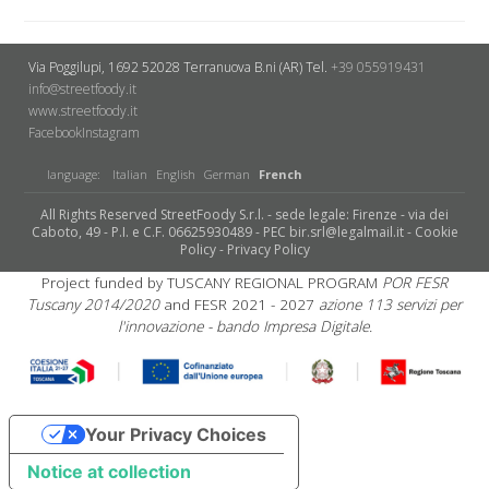
Via Poggilupi, 1692
52028 Terranuova B.ni (AR)
Tel.
+39 055919431
info@streetfoody.it
www.streetfoody.it
Facebook
​Instagram
language:
Italian
English
German
French
All Rights Reserved StreetFoody S.r.l. - sede legale: Firenze - via dei
Caboto, 49 - P.I. e C.F. 06625930489 - PEC bir.srl@legalmail.it -
Cookie
Policy
-
Privacy Policy
Project funded by TUSCANY REGIONAL PROGRAM
POR FESR
Tuscany 2014/2020
and FESR 2021 - 2027
azione 113 servizi per
l'innovazione - bando Impresa Digitale.
Your Privacy Choices
Notice at collection