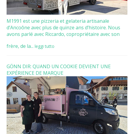
M1991 est une pizzeria et gelateria artisanale
d’Ancoône avec plus de quinze ans d’histoire. Nous
avons parlé avec Riccardo, copropriétaire avec son
frère, de la...
leggi tutto
GÖNN DIR: QUAND UN COOKIE DEVIENT UNE
EXPÉRIENCE DE MARQUE