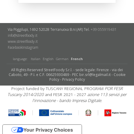
Via Poggilupi, 1692
52028 Terranuova B.ni (AR)
Tel.
+39 055919431
info@streetfoody.it
www.streetfoody.it
Facebook
​Instagram
language:
Italian
English
German
French
All Rights Reserved StreetFoody S.r.l. - sede legale: Firenze - via dei
Caboto, 49 - P.I. e C.F. 06625930489 - PEC bir.srl@legalmail.it -
Cookie
Policy
-
Privacy Policy
Project funded by TUSCANY REGIONAL PROGRAM
POR FESR
Tuscany 2014/2020
and FESR 2021 - 2027
azione 113 servizi per
l'innovazione - bando Impresa Digitale.
Your Privacy Choices