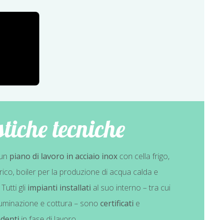
stiche tecniche
 un
piano di lavoro in acciaio inox
con cella frigo,
rico, boiler per la produzione di acqua calda e
utti gli
impianti installati
al suo interno – tra cui
 illuminazione e cottura – sono
certificati
e
denti
in fase di lavoro.