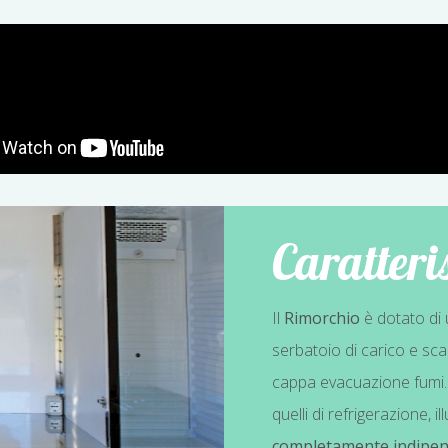
Caratteri
Il
Rimorchio
è dotato di
serbatoio di carico e sca
cappa evacuazione fumi. T
quelli di refrigerazione,
completamente indipen