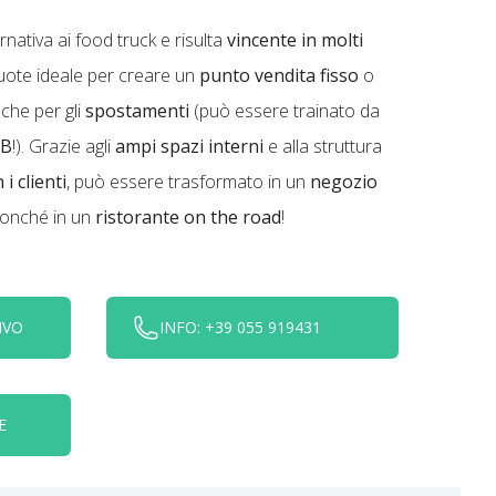
rnativa ai food truck e risulta
vincente in molti
ruote ideale per creare un
punto vendita fisso
o
che per gli
spostamenti
(può essere trainato da
 B
!). Grazie agli
ampi spazi interni
e alla struttura
i clienti
, può essere trasformato in un
negozio
 nonché in un
ristorante on the road
!
IVO
INFO: +39 055 919431
E