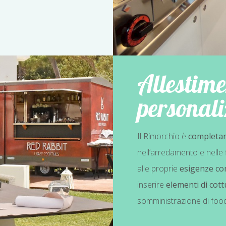
Allestime
personali
Il Rimorchio è
completam
nell’arredamento e nelle 
alle proprie
esigenze co
inserire
elementi di cott
somministrazione di food