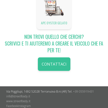
APE OYSTER GELATO
NON TROVI QUELLO CHE CERCHI?
SCRIVICI E TI AIUTEREMO A CREARE IL VEICOLO CHE FA
PER TE!
CONTATTACI
Via Poggilupi, 1692
52028 Terranuova B.ni (AR)
Tel.
+39 055919431
info@streetfoody.it
www.streetfoody.it
Facebook
​Instagram