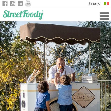
Italiano
English
German
French