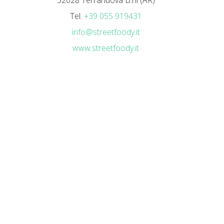
52028 Terranuova B.ni (AR)
Tel.
+39 055 919431
info@streetfoody.it
www.streetfoody.it