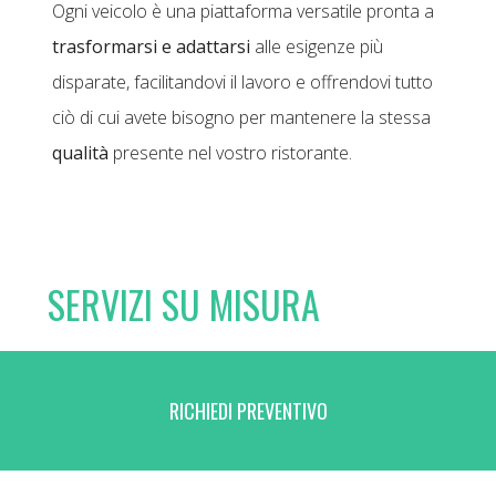
Ogni veicolo è una piattaforma versatile pronta a
trasformarsi e adattarsi
alle esigenze più
disparate, facilitandovi il lavoro e offrendovi tutto
ciò di cui avete bisogno per mantenere la stessa
qualità
presente nel vostro ristorante.
SERVIZI SU MISURA
Adattabili ad ogni esigenza, i food truck sono la scelta
ideale per una vasta gamma di
eventi ed occasioni
.
RICHIEDI PREVENTIVO
Siano essi eventi privati, servizi di catering,
manifestazioni aziendali, partecipazioni a street food