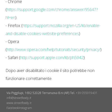
- Chrome
(
https://support.google.com/chrome/answer/95647?
hl=en
)
- Firefox (
https://support.mozilla.org/en-US/kb/enable-
and-disable-cookies-website-preferences
)
- Opera
(
http://www.opera.com/help/tutorials/security/privacy/
)
- Safari (
http://support.apple.com/kb/ph5042
)
Dopo aver disabilitato i cookie il sito potrebbe non
funzionare correttamente.
Via Poggilupi, 1692
52028 Terranuova B.ni (AR)
Tel.
+39 055919431
info@streetfoody.it
www.streetfoody.it
Facebook
​Instagram