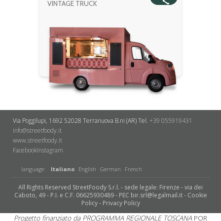
VINTAGE TRUCK
Via Poggilupi, 1692
52028 Terranuova B.ni (AR)
Tel.
+39 055919431
info@streetfoody.it
www.streetfoody.it
Facebook
​Instagram
language:
Italiano
English
German
French
All Rights Reserved StreetFoody S.r.l. - sede legale: Firenze - via dei
Caboto, 49 - P.I. e C.F. 06625930489 - PEC bir.srl@legalmail.it -
Cookie
Policy
-
Privacy Policy
Progetto finanziato da PROGRAMMA REGIONALE TOSCANA
POR