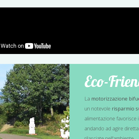
Eco-Frien
La
motorizzazione bifu
un notevole
risparmio su
alimentazione favorisce 
andando ad agire direttam
rilasciate nell’ambiente.