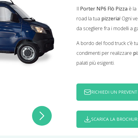
Il
Porter NP6 Flò Pizza
è la
road la tua
pizzeria
! Ogni v
da scegliere fra i modelli a g
A bordo del food truck c’è t
condimenti per realizzare
pi
palati più esigenti.
RICHIEDI UN PREVENT
SCARICA LA BROCHUR