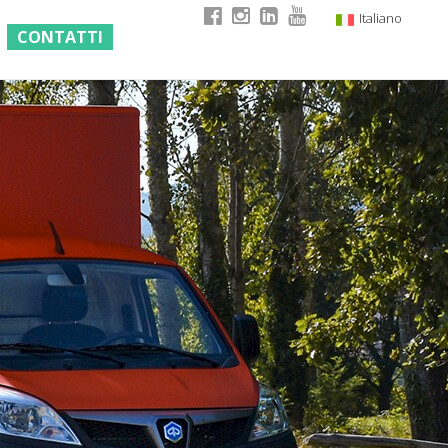
Italiano
CONTATTI
English
German
French