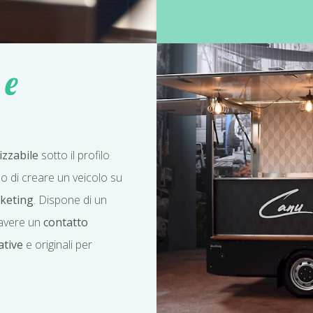
 e
zzabile
sotto il profilo
do di creare un veicolo su
keting
. Dispone di un
 avere un
contatto
ative
e originali per