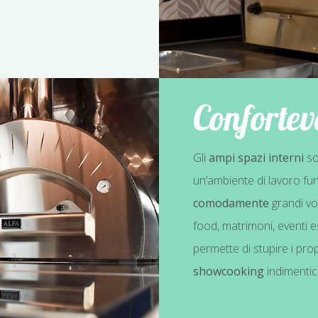
Confortev
Gli
ampi spazi interni
so
un’ambiente di lavoro fu
comodamente
grandi vol
food, matrimoni, eventi esc
permette di stupire i prop
showcooking
indimentica