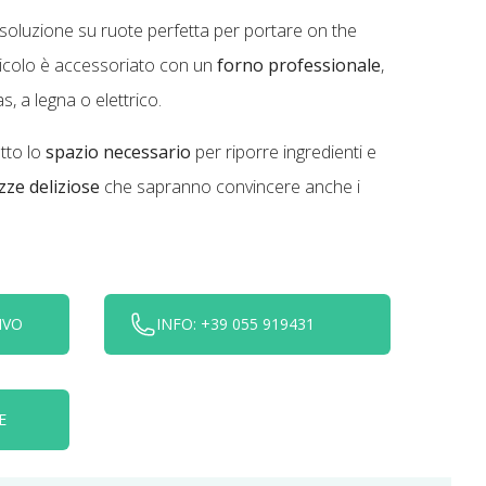
 soluzione su ruote perfetta per portare on the
eicolo è accessoriato con un
forno professionale
,
as, a legna o elettrico.
utto lo
spazio necessario
per riporre ingredienti e
zze deliziose
che sapranno convincere anche i
IVO
INFO: +39 055 919431
E