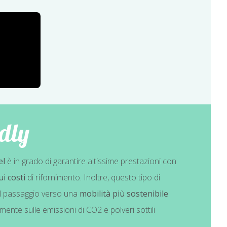
dly
el
è in grado di garantire altissime prestazioni con
i costi
di rifornimento. Inoltre, questo tipo di
il passaggio verso una
mobilità più sostenibile
ente sulle emissioni di CO2 e polveri sottili