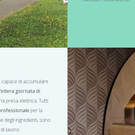
 è capace di accumulare
’
intera giornata di
a presa elettrica. Tutti
professionale
per la
ne degli ingredienti, sono
 di lavoro.