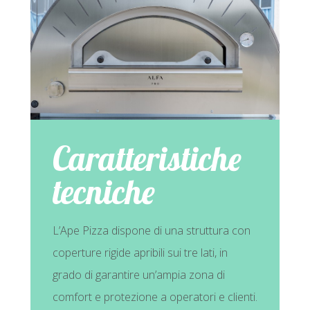
Caratteristiche
tecniche
L’Ape Pizza dispone di una struttura con
coperture rigide apribili sui tre lati, in
grado di garantire un’ampia zona di
comfort e protezione a operatori e clienti.