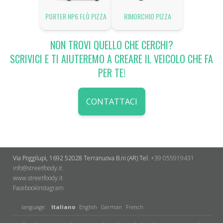
PORTER NP6 FLÒ PIZZA
RIMORCHIO PIZZA
NON TROVI QUELLO CHE CERCHI?
SCRIVICI E TI AIUTEREMO A CREARE IL VEICOLO CHE FA
PER TE!
CONTATTACI
Via Poggilupi, 1692
52028 Terranuova B.ni (AR)
Tel.
+39 055919431
info@streetfoody.it
www.streetfoody.it
Facebook
​Instagram
language:
Italiano
English
German
French