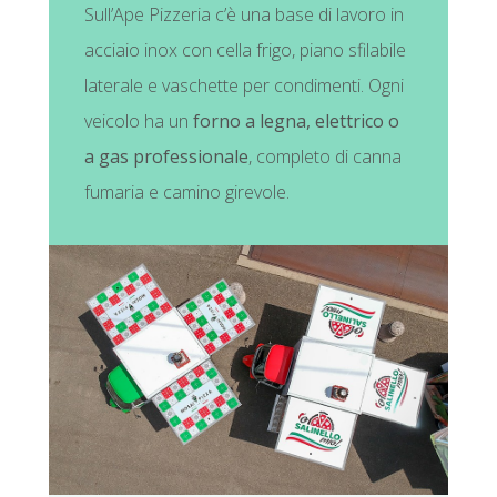
Sull’Ape Pizzeria c’è una base di lavoro in
acciaio inox con cella frigo, piano sfilabile
laterale e vaschette per condimenti. Ogni
veicolo ha un
forno a legna, elettrico o
a gas professionale
, completo di canna
fumaria e camino girevole.