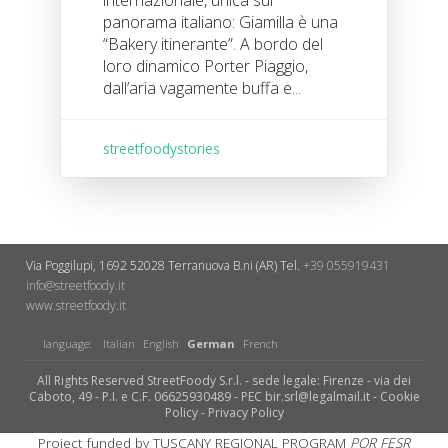
internazionale, unica sul
panorama italiano: Giamilla è una
“Bakery itinerante”. A bordo del
loro dinamico Porter Piaggio,
dall’aria vagamente buffa e...
streetfoodystories
Via Poggilupi, 1692
52028 Terranuova B.ni (AR)
Tel.
+39 055919431
info@streetfoody.it
www.streetfoody.it
language:
Italian
English
German
French
All Rights Reserved StreetFoody S.r.l. - sede legale: Firenze - via dei
Caboto, 49 - P.I. e C.F. 06625930489 - PEC bir.srl@legalmail.it -
Cookie
Policy
-
Privacy Policy
Project funded by TUSCANY REGIONAL PROGRAM
POR FESR