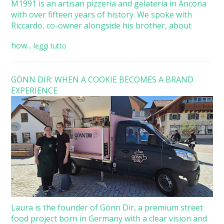
M1991 is an artisan pizzeria and gelateria in Ancona
with over fifteen years of history. We spoke with
Riccardo, co-owner alongside his brother, about
how...
leggi tutto
GÖNN DIR: WHEN A COOKIE BECOMES A BRAND
EXPERIENCE
Laura is the founder of Gönn Dir, a premium street
food project born in Germany with a clear vision and