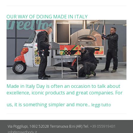
OUR WAY OF DOING MADE IN ITALY
Made in Italy Day is often an occasion to talk about
excellence, iconic products and great companies. For
us, it is something simpler and more...
leggi tutto
Via Poggilupi, 1692
52028 Terranuova B.ni (AR)
Tel.
+39 055919431
info@streetfoody.it