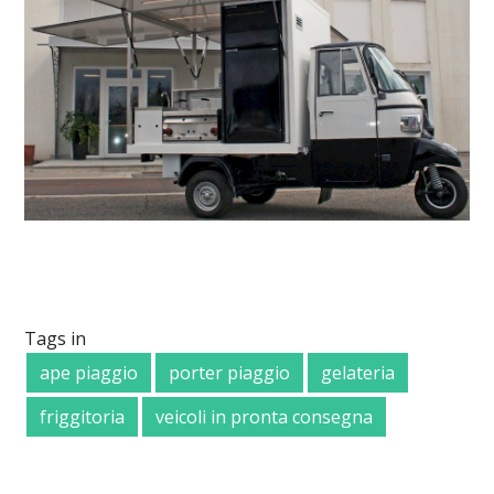
Tags in
ape piaggio
porter piaggio
gelateria
friggitoria
veicoli in pronta consegna