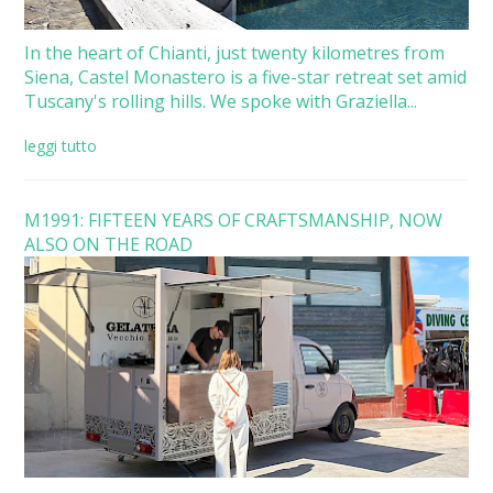
In the heart of Chianti, just twenty kilometres from
Siena, Castel Monastero is a five-star retreat set amid
Tuscany's rolling hills. We spoke with Graziella...
leggi tutto
M1991: FIFTEEN YEARS OF CRAFTSMANSHIP, NOW
ALSO ON THE ROAD