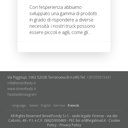
Con l’esperienza abbiamo
sviluppato una gamma di prodotti
in grado di rispondere a diverse
necessità: i nostri truck possono
essere piccoli e agili, come gli...
Via Poggilupi, 1692
52028 Terranuova B.ni (AR)
Tel.
+39 055919431
info@streetfoody.it
www.streetfoody.it
Facebook
​Instagram
language:
Italian
English
German
French
All Rights Reserved StreetFoody S.r.l. - sede legale: Firenze - via dei
Caboto, 49 - P.I. e C.F. 06625930489 - PEC bir.srl@legalmail.it -
Cookie
Policy
-
Privacy Policy