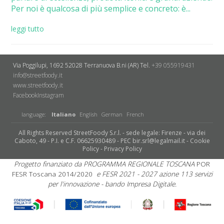
Per noi è qualcosa di più semplice e concreto: è...
leggi tutto
Via Poggilupi, 1692
52028 Terranuova B.ni (AR)
Tel.
+39 055919431
info@streetfoody.it
www.streetfoody.it
Facebook
​Instagram
language:
Italiano
English
German
French
All Rights Reserved StreetFoody S.r.l. - sede legale: Firenze - via dei
Caboto, 49 - P.I. e C.F. 06625930489 - PEC bir.srl@legalmail.it -
Cookie
Policy
-
Privacy Policy
Progetto finanziato da PROGRAMMA REGIONALE TOSCANA
POR
FESR Toscana 2014/2020
e FESR 2021 - 2027 azione 113 servizi
per l'innovazione - bando Impresa Digitale.