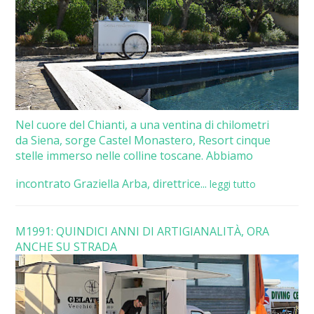
Nel cuore del Chianti, a una ventina di chilometri
da Siena, sorge Castel Monastero, Resort cinque
stelle immerso nelle colline toscane. Abbiamo
incontrato Graziella Arba, direttrice...
leggi tutto
M1991: QUINDICI ANNI DI ARTIGIANALITÀ, ORA
ANCHE SU STRADA