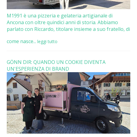
M1991 è una pizzeria e gelateria artigianale di
Ancona con oltre quindici anni di storia. Abbiamo
parlato con Riccardo, titolare insieme a suo fratello, di
come nasce...
leggi tutto
GÖNN DIR: QUANDO UN COOKIE DIVENTA
UN'ESPERIENZA DI BRAND