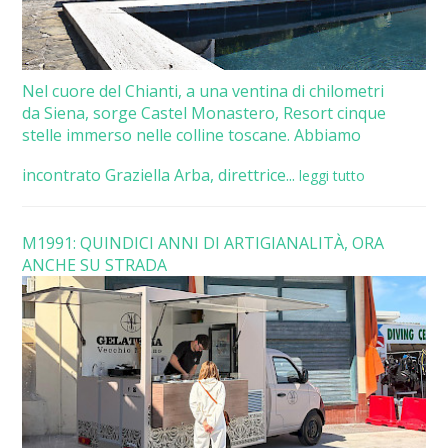
Nel cuore del Chianti, a una ventina di chilometri
da Siena, sorge Castel Monastero, Resort cinque
stelle immerso nelle colline toscane. Abbiamo
incontrato Graziella Arba, direttrice...
leggi tutto
M1991: QUINDICI ANNI DI ARTIGIANALITÀ, ORA
ANCHE SU STRADA