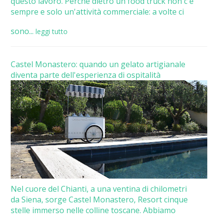
questo lavoro. Perché dietro un food truck non c'è
sempre e solo un'attività commerciale: a volte ci
sono...
leggi tutto
Castel Monastero: quando un gelato artigianale
diventa parte dell'esperienza di ospitalità
Nel cuore del Chianti, a una ventina di chilometri
da Siena, sorge Castel Monastero, Resort cinque
stelle immerso nelle colline toscane. Abbiamo