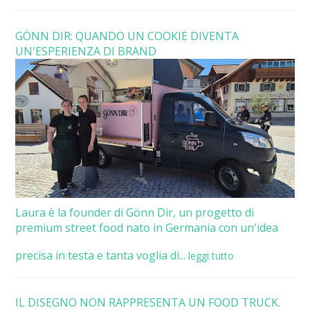
GÖNN DIR: QUANDO UN COOKIE DIVENTA
UN'ESPERIENZA DI BRAND
Laura è la founder di Gönn Dir, un progetto di
premium street food nato in Germania con un'idea
precisa in testa e tanta voglia di...
leggi tutto
IL DISEGNO NON RAPPRESENTA UN FOOD TRUCK.