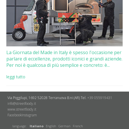
La Giornata del Made in Italy è spesso l'occasione per
parlare di eccellenze, prodotti iconici e grandi aziende.
Per noi è qualcosa di più semplice e concreto: è...
leggi tutto
Via Poggilupi, 1692
52028 Terranuova B.ni (AR)
Tel.
+39 055919431
info@streetfoody.it
www.streetfoody.it
Facebook
​Instagram
language:
Italiano
English
German
French