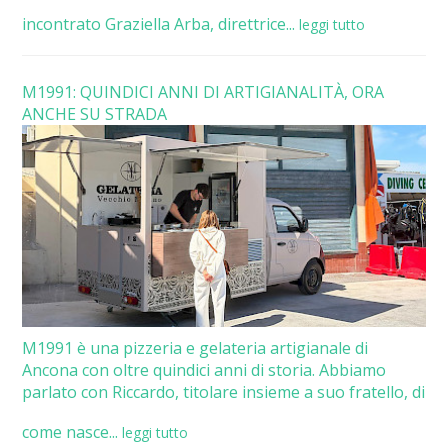
incontrato Graziella Arba, direttrice...
leggi tutto
M1991: QUINDICI ANNI DI ARTIGIANALITÀ, ORA
ANCHE SU STRADA
M1991 è una pizzeria e gelateria artigianale di
Ancona con oltre quindici anni di storia. Abbiamo
parlato con Riccardo, titolare insieme a suo fratello, di
come nasce...
leggi tutto