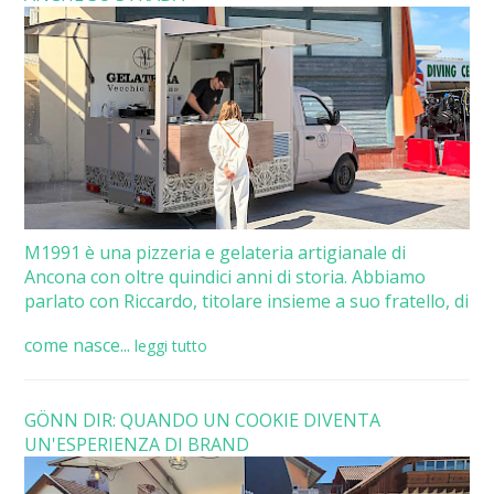
M1991 è una pizzeria e gelateria artigianale di
Ancona con oltre quindici anni di storia. Abbiamo
parlato con Riccardo, titolare insieme a suo fratello, di
come nasce...
leggi tutto
GÖNN DIR: QUANDO UN COOKIE DIVENTA
UN'ESPERIENZA DI BRAND