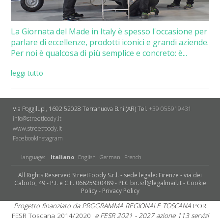
La Giornata del Made in Italy è spesso l'occasione per
parlare di eccellenze, prodotti iconici e grandi aziende.
Per noi è qualcosa di più semplice e concreto: è...
leggi tutto
Via Poggilupi, 1692
52028 Terranuova B.ni (AR)
Tel.
+39 055919431
info@streetfoody.it
www.streetfoody.it
Facebook
​Instagram
language:
Italiano
English
German
French
All Rights Reserved StreetFoody S.r.l. - sede legale: Firenze - via dei
Caboto, 49 - P.I. e C.F. 06625930489 - PEC bir.srl@legalmail.it -
Cookie
Policy
-
Privacy Policy
Progetto finanziato da PROGRAMMA REGIONALE TOSCANA
POR
FESR Toscana 2014/2020
e FESR 2021 - 2027 azione 113 servizi