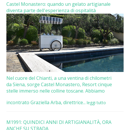
Castel Monastero: quando un gelato artigianale
diventa parte dell'esperienza di ospitalità
Nel cuore del Chianti, a una ventina di chilometri
da Siena, sorge Castel Monastero, Resort cinque
stelle immerso nelle colline toscane. Abbiamo
incontrato Graziella Arba, direttrice...
leggi tutto
M1991: QUINDICI ANNI DI ARTIGIANALITÀ, ORA
ANCHE SU STRADA