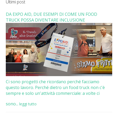
Ultimi post
DA EXPO AID, DUE ESEMPI DI COME UN FOOD
TRUCK POSSA DIVENTARE INCLUSIONE
Ci sono progetti che ricordano perché facciamo
questo lavoro. Perché dietro un food truck non c'è
sempre e solo un'attività commerciale: a volte ci
sono...
leggi tutto