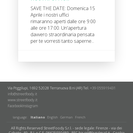
SAVE THE DATE: Domenica 15
Aprile i nostri uffici
rimaranno aperti dalle ore 9:00
alle ore 17:00. Un'apertura
davvero straordinaria pensata
per te vorresti tanto saperne...
Via Poggilupi, 1692
52028 Terranuova B.ni (AR)
Tel.
+39 055919431
info@streetfoody.it
www.streetfoody.it
Facebook
​Instagram
language:
Italiano
English
German
French
All Rights Reserved StreetFoody S.r.l. - sede legale: Firenze - via dei
Caboto, 49 - P.I. e C.F. 06625930489 - PEC bir.srl@legalmail.it -
Cookie