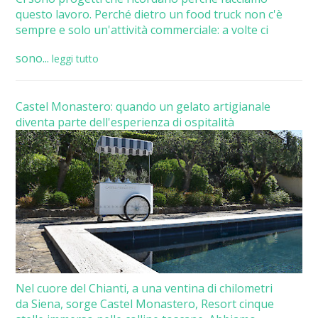
questo lavoro. Perché dietro un food truck non c'è
sempre e solo un'attività commerciale: a volte ci
sono...
leggi tutto
Castel Monastero: quando un gelato artigianale
diventa parte dell'esperienza di ospitalità
Nel cuore del Chianti, a una ventina di chilometri
da Siena, sorge Castel Monastero, Resort cinque