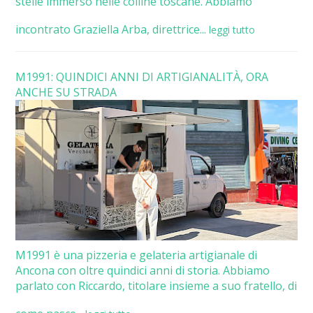
stelle immerso nelle colline toscane. Abbiamo
incontrato Graziella Arba, direttrice...
leggi tutto
M1991: QUINDICI ANNI DI ARTIGIANALITÀ, ORA
ANCHE SU STRADA
M1991 è una pizzeria e gelateria artigianale di
Ancona con oltre quindici anni di storia. Abbiamo
parlato con Riccardo, titolare insieme a suo fratello, di