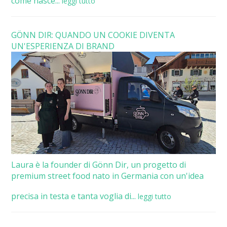
come nasce...
leggi tutto
GÖNN DIR: QUANDO UN COOKIE DIVENTA
UN'ESPERIENZA DI BRAND
Laura è la founder di Gönn Dir, un progetto di
premium street food nato in Germania con un'idea
precisa in testa e tanta voglia di...
leggi tutto