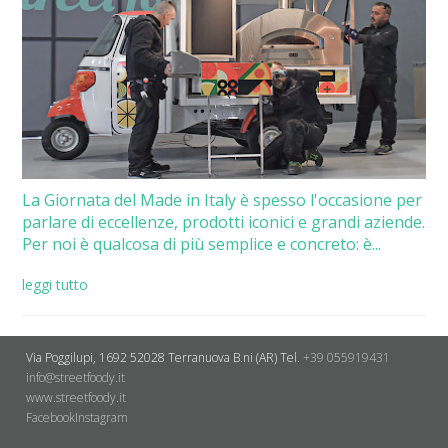
La Giornata del Made in Italy è spesso l'occasione per
parlare di eccellenze, prodotti iconici e grandi aziende.
Per noi è qualcosa di più semplice e concreto: è...
leggi tutto
Via Poggilupi, 1692
52028 Terranuova B.ni (AR)
Tel.
+39 055919431
info@streetfoody.it
www.streetfoody.it
Facebook
​Instagram