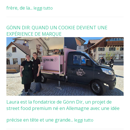
frère, de la...
leggi tutto
GÖNN DIR: QUAND UN COOKIE DEVIENT UNE
EXPÉRIENCE DE MARQUE
Laura est la fondatrice de Gönn Dir, un projet de
street food premium né en Allemagne avec une idée
précise en tête et une grande...
leggi tutto