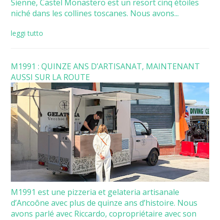
Sienne, Castel Monastero est un resort cinq étoiles
niché dans les collines toscanes. Nous avons...
leggi tutto
M1991 : QUINZE ANS D’ARTISANAT, MAINTENANT
AUSSI SUR LA ROUTE
M1991 est une pizzeria et gelateria artisanale
d’Ancoône avec plus de quinze ans d’histoire. Nous
avons parlé avec Riccardo, copropriétaire avec son