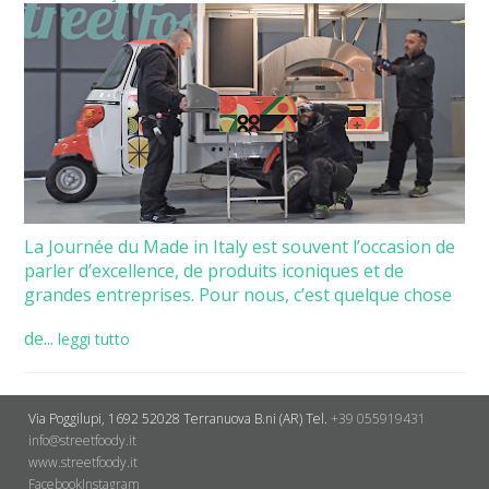
La Journée du Made in Italy est souvent l’occasion de
parler d’excellence, de produits iconiques et de
grandes entreprises. Pour nous, c’est quelque chose
de...
leggi tutto
Via Poggilupi, 1692
52028 Terranuova B.ni (AR)
Tel.
+39 055919431
info@streetfoody.it
www.streetfoody.it
Facebook
​Instagram