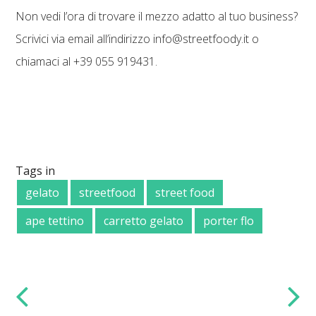
Non vedi l’ora di trovare il mezzo adatto al tuo business?
Scrivici via email all’indirizzo info@streetfoody.it o
chiamaci al +39 055 919431.
Tags in
gelato
streetfood
street food
ape tettino
carretto gelato
porter flo