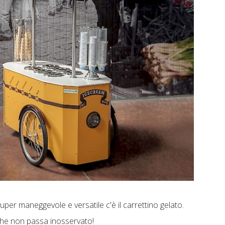
super maneggevole e versatile c'è il carrettino gelato.
che non passa inosservato!