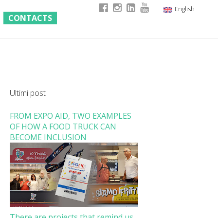
English
CONTACTS
Italian
German
French
Ultimi post
FROM EXPO AID, TWO EXAMPLES
OF HOW A FOOD TRUCK CAN
BECOME INCLUSION
There are projects that remind us