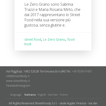
Le Zero Grano sono Sabrina
Trazzi e Maria Rosaria Mirto, che
dal 2017 rappresentano lo Street
Food nella sua versione più
gustosa, senza glutine e...
street food
,
Le Zero Grano
,
food
truck
Via Poggilupi, 1692
52028 Terranuova B.ni (AR)
Tel.
+39 055919431
info@streetfoody.it
www.streetfoody.it
Facebook
​Instagram
language:
Italiano
English
German
French
All Rights Reserved StreetFoody S.r.l. - sede legale: Firenze - via dei