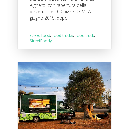
Alghero, con l’apertura della
pizzeria “Le 100 pizze D&V”. A
giugno 2019, dopo...
street food
,
food trucks
,
food truck
,
StreetFoody