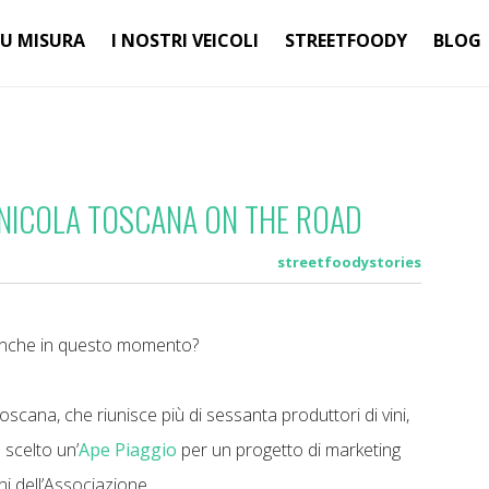
SU MISURA
I NOSTRI VEICOLI
STREETFOODY
BLOG
INICOLA TOSCANA ON THE ROAD
streetfoodystories
anche in questo momento?
scana, che riunisce più di sessanta produttori di vini,
 scelto un’
Ape Piaggio
per un progetto di marketing
ni dell’Associazione.