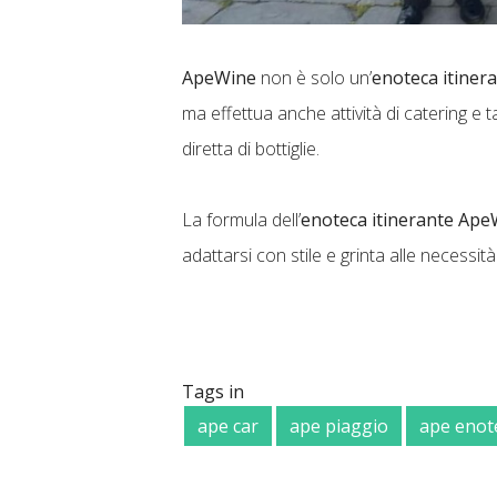
ApeWine
non è solo un’
enoteca itiner
ma effettua anche attività di catering e 
diretta di bottiglie.
La formula dell’
enoteca itinerante Ap
adattarsi con stile e grinta alle necessit
Tags in
ape car
ape piaggio
ape enot