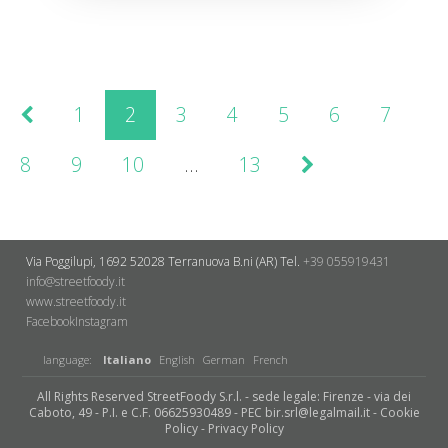
1
2
3
4
5
6
7
8
9
10
…
13
Via Poggilupi, 1692
52028 Terranuova B.ni (AR)
Tel.
+39 055919431
info@streetfoody.it
www.streetfoody.it
Facebook
​Instagram
language:
Italiano
English
German
French
All Rights Reserved StreetFoody S.r.l. - sede legale: Firenze - via dei
Caboto, 49 - P.I. e C.F. 06625930489 - PEC bir.srl@legalmail.it -
Cookie
Policy
-
Privacy Policy