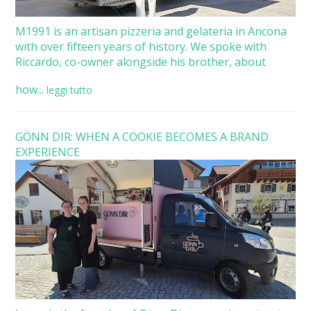
M1991 is an artisan pizzeria and gelateria in Ancona
with over fifteen years of history. We spoke with
Riccardo, co-owner alongside his brother, about
how...
leggi tutto
GÖNN DIR: WHEN A COOKIE BECOMES A BRAND
EXPERIENCE