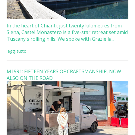
In the heart of Chianti, just twenty kilometres from
Siena, Castel Monastero is a five-star retreat set amid
Tuscany's rolling hills. We spoke with Graziella...
leggi tutto
M1991: FIFTEEN YEARS OF CRAFTSMANSHIP, NOW
ALSO ON THE ROAD