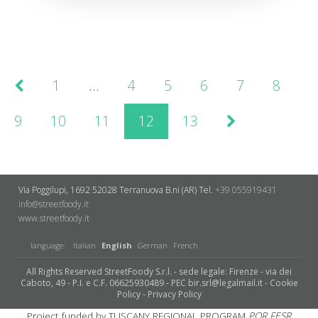
1
…
4
5
6
7
8
9
10
11
12
13
Via Poggilupi, 1692
52028 Terranuova B.ni (AR)
Tel.
+39 055919431
info@streetfoody.it
www.streetfoody.it
language:
Italian
English
German
French
All Rights Reserved StreetFoody S.r.l. - sede legale: Firenze - via dei
Caboto, 49 - P.I. e C.F. 06625930489 - PEC bir.srl@legalmail.it -
Cookie
Policy
-
Privacy Policy
Project funded by TUSCANY REGIONAL PROGRAM
POR FESR