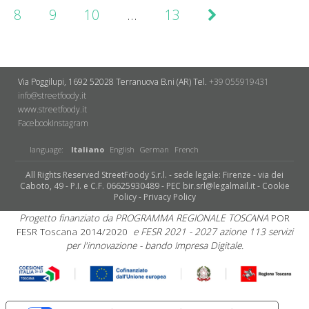
8
9
10
…
13
Via Poggilupi, 1692
52028 Terranuova B.ni (AR)
Tel.
+39 055919431
info@streetfoody.it
www.streetfoody.it
Facebook
​Instagram
language:
Italiano
English
German
French
All Rights Reserved StreetFoody S.r.l. - sede legale: Firenze - via dei
Caboto, 49 - P.I. e C.F. 06625930489 - PEC bir.srl@legalmail.it -
Cookie
Policy
-
Privacy Policy
Progetto finanziato da PROGRAMMA REGIONALE TOSCANA
POR
FESR Toscana 2014/2020
e FESR 2021 - 2027 azione 113 servizi
per l'innovazione - bando Impresa Digitale.